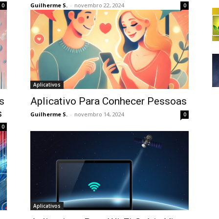
Guilherme S.
-
novembro 22, 2024
0
0
Aplicativos
s
Aplicativo Para Conhecer Pessoas
s
Guilherme S.
-
novembro 14, 2024
0
0
Aplicativos