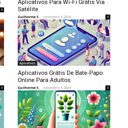
s
Aplicativos Para Wi-Fi Grátis Via
Satélite
0
Guilherme S.
-
novembro 5, 2024
0
Aplicativos
Aplicativos Grátis De Bate-Papo
Online Para Adultos
Guilherme S.
-
novembro 5, 2024
0
0