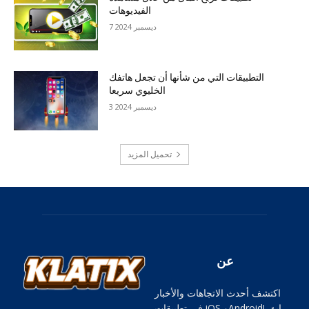
الفيديوهات
7 ديسمبر 2024
التطبيقات التي من شأنها أن تجعل هاتفك
الخليوي سريعا
3 ديسمبر 2024
تحميل المزيد
عن
اكتشف أحدث الاتجاهات والأخبار
في تطبيقات iOS وAndroid! ابق