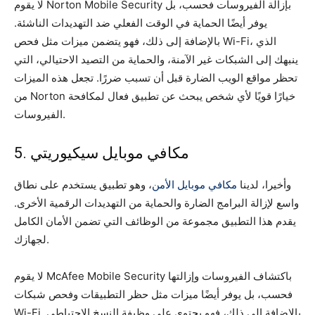
لا يقوم Norton Mobile Security بإزالة الفيروسات فحسب، بل
يوفر أيضًا الحماية في الوقت الفعلي ضد التهديدات الناشئة.
بالإضافة إلى ذلك، فهو يتضمن ميزات مثل فحص Wi-Fi، الذي
ينبهك إلى الشبكات غير الآمنة، والحماية من التصيد الاحتيالي، التي
تحظر مواقع الويب الضارة قبل أن تسبب ضررًا. تجعل هذه الميزات
من Norton خيارًا قويًا لأي شخص يبحث عن تطبيق فعال لمكافحة
الفيروسات.
5. مكافي موبايل سيكيوريتي
وأخيرا، لدينا
مكافي موبايل الأمن
، وهو تطبيق يستخدم على نطاق
واسع لإزالة البرامج الضارة والحماية من التهديدات الرقمية الأخرى.
يقدم هذا التطبيق مجموعة من الوظائف التي تضمن الأمان الكامل
لجهازك.
لا يقوم McAfee Mobile Security باكتشاف الفيروسات وإزالتها
فحسب، بل يوفر أيضًا ميزات مثل حظر التطبيقات وفحص شبكات
Wi-Fi. بالإضافة إلى ذلك، فهو يحتوي على وظيفة النسخ الاحتياطي