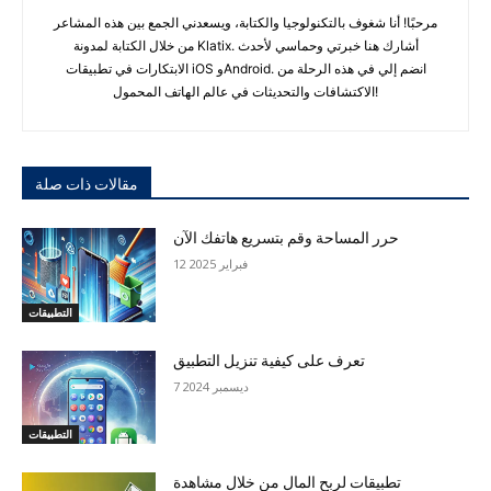
مرحبًا! أنا شغوف بالتكنولوجيا والكتابة، ويسعدني الجمع بين هذه المشاعر
من خلال الكتابة لمدونة Klatix. أشارك هنا خبرتي وحماسي لأحدث
الابتكارات في تطبيقات iOS وAndroid. انضم إلي في هذه الرحلة من
الاكتشافات والتحديثات في عالم الهاتف المحمول!
مقالات ذات صلة
حرر المساحة وقم بتسريع هاتفك الآن
12 فبراير 2025
التطبيقات
تعرف على كيفية تنزيل التطبيق
7 ديسمبر 2024
التطبيقات
تطبيقات لربح المال من خلال مشاهدة