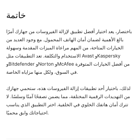
خاتمة
باختصار، يعد اختيار أفضل تطبيق لإزالة الفيروسات من جهازك أمرًا
بالغ الأهمية لضمان أمان الهاتف المحمول. مع وجود العديد من
الخيارات المتاحة، من المهم مراعاة الميزات المقدمة وسهولة
الاستخدام والتكلفة. تعد التطبيقات مثل Avast وKaspersky
وBitdefender وNorton وMcAfee من أفضل الخيارات المتوفرة
في السوق، ولكل منها مزاياه الخاصة.
لذلك، باختيار أحد تطبيقات إزالة الفيروسات هذه، ستحمي جهازك
من التهديدات الرقمية المختلفة، مما يضمن تصفحًا آمنًا وسلسًا. لا
تترك أمان هاتفك الخلوي في الخلفية. اختر التطبيق الذي يناسب
احتياجاتك وابق محميًا.